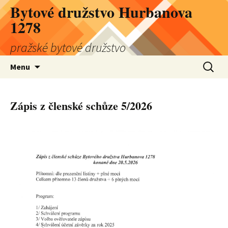
Bytové družstvo Hurbanova
1278
pražské bytové družstvo
Přejít
Vyhledá
Menu
k
obsahu
webu
Zápis z členské schůze 5/2026